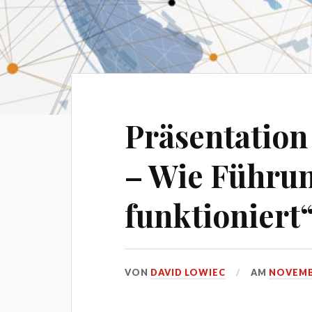
Präsentation
– Wie Führu
funktioniert
VON
DAVID LOWIEC
AM
NOVEMBE